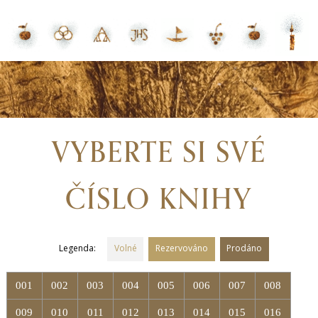
VYBERTE SI SVÉ
ČÍSLO KNIHY
Legenda:
Volné
Rezervováno
Prodáno
001
002
003
004
005
006
007
008
009
010
011
012
013
014
015
016