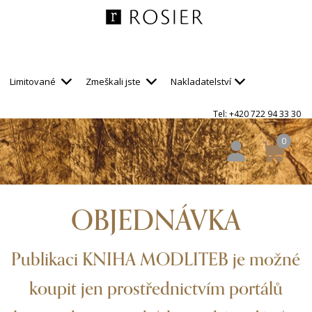
Limitované
Zmeškali jste
Nakladatelství
Tel: +420 722 94 33 30
0
OBJEDNÁVKA
Publikaci KNIHA MODLITEB je možné
koupit jen prostřednictvím portálů