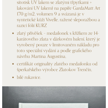
sítotisk UV lakem se zlatými třpytkami +
lakování UV lakem) na papíře GardaMatt Art
170 g/m2, volumen 9 a svázaná je v
syntetické kůži Vivelle, ražené sleporažbou a
razicí fólií KURZ
zlatý přívěšek – medailonek s křížkem ze 14-
karátového zlata v dárkovém balení, který je
vyrobený pouze v limitovaném nákladu pro
toto speciální vydání a podle grafického
návrhu Martina Augustína,
certifikát originality zlatého medailonku od
šperkařského výrobce Zlatokov Trenčín,
bílé rukavice.