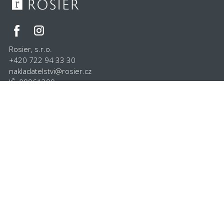
Rosier, s.r.o.
+420 722 94 33 30
nakladatelstvi@rosier.cz
IČ: 09961399
K Homoli 280, Mratín 250 63
Česká republika
Knihy
Nakladatelství
Magazín
Marketing
Ediční plán
Koprodukce
O nás
Kontakt